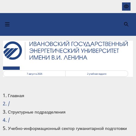
Перейти
к
основному
содержанию
РАСПИСАНИЕ
7 августа 2026
2
учебная неделя
Главная
/
Структурные подразделения
/
Учебно-информационный сектор гуманитарной подготовки