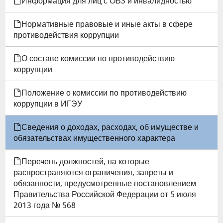
КНИГИ
Информация для лиц с ОВЗ и инвалидностью
ДЛЯ
Нормативные правовые и иные акты в сфере
противодействия коррупции
СВЕДЕНИЯ
О составе комиссии по противодействию
О
коррупции
ДОХОДАХ,
Положение о комиссии по противодействию
РАСХОДАХ,
коррупции в ИГЭУ
ОБ
Сведения о доходах, расходах, об имуществе и
обязательствах имущественного характера
ИМУЩЕСТВЕ
И
Перечень должностей, на которые
распространяются ограничения, запреты и
ОБЯЗАТЕЛЬСТВАХ
обязанности, предусмотренные постановлением
Правительства Российской Федерации от 5 июля
ИМУЩЕСТВЕННОГО
2013 года № 568
ХАРАКТЕРА