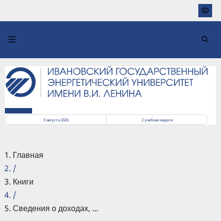
Перейти
к
основному
содержанию
РАСПИСАНИЕ
9 августа 2026
2
учебная неделя
Главная
/
Книги
/
Сведения о доходах, ...