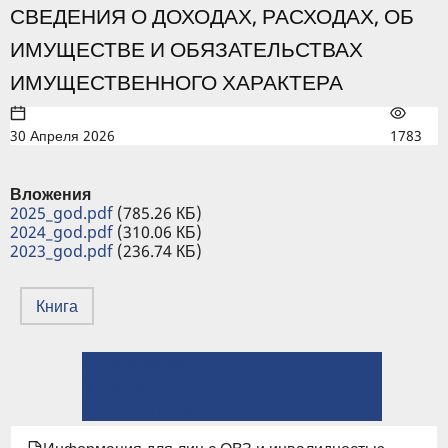
СВЕДЕНИЯ О ДОХОДАХ, РАСХОДАХ, ОБ
ИМУЩЕСТВЕ И ОБЯЗАТЕЛЬСТВАХ
ИМУЩЕСТВЕННОГО ХАРАКТЕРА
30 Апреля 2026
1783
Вложения
2025_god.pdf
(785.26 КБ)
2024_god.pdf
(310.06 КБ)
2023_god.pdf
(236.74 КБ)
Книга
← Положение о комиссии по противодействию коррупции в ИГЭУ
ПЕРЕКРЁСТНЫЕ
⤊ Вверх
ССЫЛКИ
Перечень должностей, на которые распространяются ограничения, запреты и обязанности, предусмотренные постановлением Правительства Российской Федерации от 5 июля 2013 года № 568 →