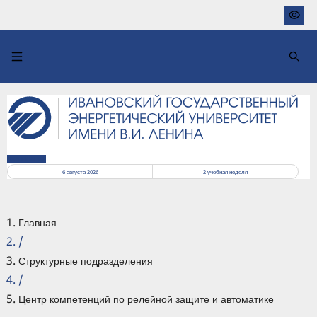
Перейти
к
основному
содержанию
РАСПИСАНИЕ
6 августа 2026
2
учебная неделя
Главная
/
Структурные подразделения
/
Центр компетенций по релейной защите и автоматике