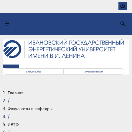
Перейти
к
основному
содержанию
РАСПИСАНИЕ
6 августа 2026
2
учебная неделя
Главная
/
Факультеты и кафедры
/
ИВТФ