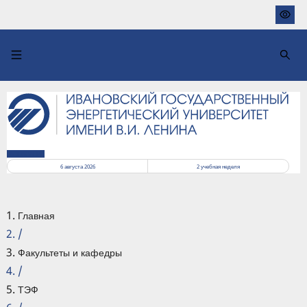
Перейти
к
основному
содержанию
РАСПИСАНИЕ
6 августа 2026
2
учебная неделя
Главная
/
Факультеты и кафедры
/
ТЭФ