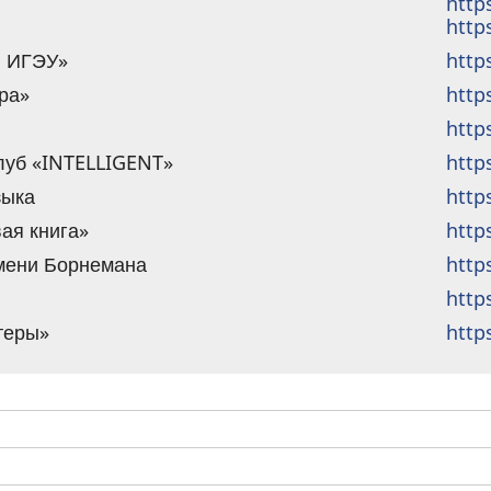
http
http
ы ИГЭУ»
http
ра»
http
http
луб «INTELLIGENT»
http
зыка
http
ая книга»
http
имени Борнемана
http
http
теры»
http