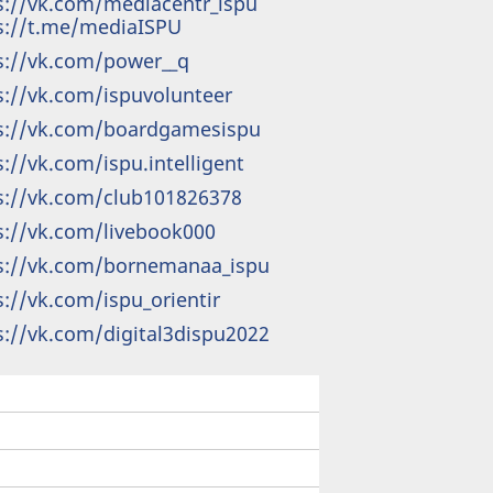
s://vk.com/mediacentr_ispu
s://t.me/mediaISPU
s://vk.com/power__q
s://vk.com/ispuvolunteer
s://vk.com/boardgamesispu
s://vk.com/ispu.intelligent
s://vk.com/club101826378
s://vk.com/livebook000
s://vk.com/bornemanaa_ispu
s://vk.com/ispu_orientir
s://vk.com/digital3dispu2022