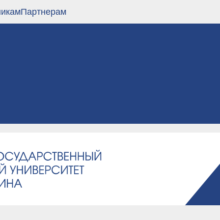
никам
Партнерам