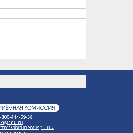
-800-444-59-38
k@ispu.ru
ttp://abiturient.ispu.ru/
ма проезда