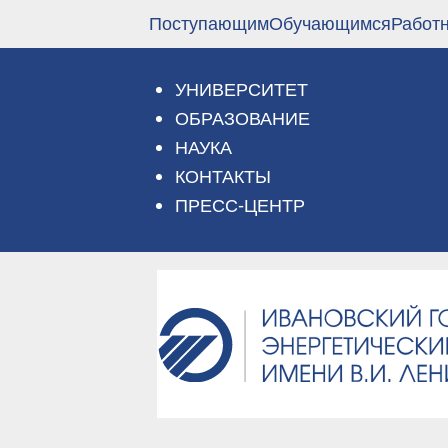
Перейти
Поступающим
Обучающимся
Работ
к
основному
содержанию
УНИВЕРСИТЕТ
ОБРАЗОВАНИЕ
НАУКА
КОНТАКТЫ
ПРЕСС-ЦЕНТР