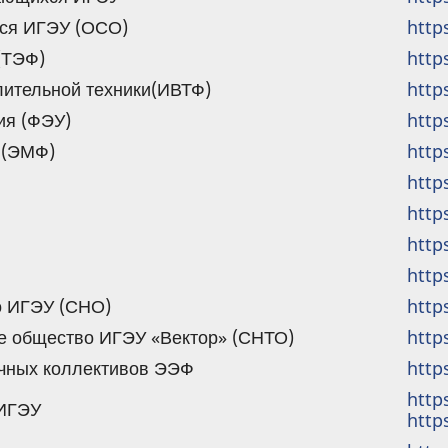
ся ИГЭУ (ОСО)
http
(ТЭФ)
http
лительной техники(ИВТФ)
http
ия (ФЭУ)
http
 (ЭМФ)
http
http
http
http
http
о ИГЭУ (СНО)
http
ое общество ИГЭУ «Вектор» (СНТО)
http
аучных коллективов ЭЭФ
http
http
 ИГЭУ
http