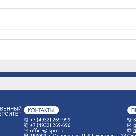
ТВЕННЫЙ
ЕРСИТЕТ
+7 (4932) 269-999
8
+7 (4932) 269-696
p
h
office@ispu.ru
153003, г. Иваново ул. Рабфаковская д. 34
Схе