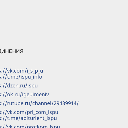
ЕДИНЕНИЯ
s://vk.com/i_s_p_u
s://t.me/ispu_info
s://dzen.ru/ispu
s://ok.ru/igeuimeniv
s://rutube.ru/channel/29439914/
s://vk.com/pri_com_ispu
s://t.me/abiturient_ispu
s://vk.com/profkom_ispu