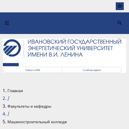
Перейти
к
основному
содержанию
РАСПИСАНИЕ
9 августа 2026
2
учебная неделя
Главная
/
Факультеты и кафедры
/
Машиностроительный колледж